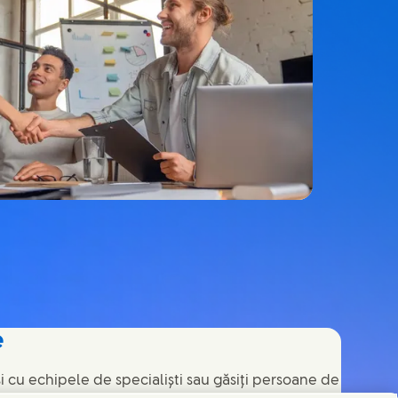
e
și cu echipele de specialiști sau găsiți persoane de